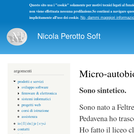
Questo sito usa i "cookie" solamente per motivi tecnici legati al fun
non viene effettuata nessuna profilazione.Se continui a navigare ques
implicitamente all'uso dei cookie.
No, dammi maggiori informazio
Sal
con
Nicola Perotto Soft
pri
Non ho concorrenti ma solo colleghi. La concorrenza se l
Micro-autobi
argomenti
prodotti e servizi
Sono sintetico.
sviluppo software
firmware & elettronica
sistemi informatici
Sono nato a Feltre
progetti web
corsi di istruzione
Pedavena ho trasco
assistenza
io | I | én | je | εγώ
Ho fatto il liceo 
contatti