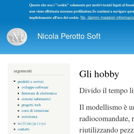
Questo sito usa i "cookie" solamente per motivi tecnici legati al fun
non viene effettuata nessuna profilazione.Se continui a navigare ques
implicitamente all'uso dei cookie.
No, dammi maggiori informazio
Sal
con
Nicola Perotto Soft
pri
Non ho concorrenti ma solo colleghi. La concorrenza se l
Gli hobby
argomenti
prodotti e servizi
sviluppo software
Divido il tempo lib
firmware & elettronica
sistemi informatici
Il modellismo è un
progetti web
corsi di istruzione
radiocomandate, r
assistenza
io | I | én | je | εγώ
riutilizzando pezzi
contatti