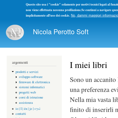
Questo sito usa i "cookie" solamente per motivi tecnici legati al fun
non viene effettuata nessuna profilazione.Se continui a navigare ques
implicitamente all'uso dei cookie.
No, dammi maggiori informazio
Sal
con
Nicola Perotto Soft
pri
Non ho concorrenti ma solo colleghi. La concorrenza se l
I miei libri
argomenti
prodotti e servizi
sviluppo software
Sono un accanito l
firmware & elettronica
una preferenza evid
sistemi informatici
progetti web
Nella mia vasta li
corsi di istruzione
assistenza
finito di inserirli
io | I | én | je | εγώ
contatti