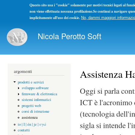
Questo sito usa i "cookie" solamente per motivi tecnici legati al fun
non viene effettuata nessuna profilazione.Se continui a navigare ques
implicitamente all'uso dei cookie.
No, dammi maggiori informazio
Sal
con
Nicola Perotto Soft
pri
Non ho concorrenti ma solo colleghi. La concorrenza se l
Assistenza Ha
argomenti
prodotti e servizi
sviluppo software
Oggi si parla con
firmware & elettronica
ICT è l'acronimo
sistemi informatici
progetti web
(tecnologia dell'
corsi di istruzione
assistenza
sigla si intende l
io | I | én | je | εγώ
contatti