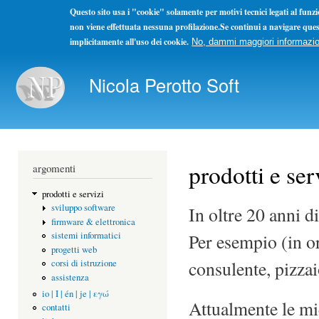
Questo sito usa i "cookie" solamente per motivi tecnici legati al fun
non viene effettuata nessuna profilazione.Se continui a navigare ques
implicitamente all'uso dei cookie.
No, dammi maggiori informazio
Sal
con
Nicola Perotto Soft
pri
Non ho concorrenti ma solo colleghi. La concorrenza se l
prodotti e ser
argomenti
prodotti e servizi
sviluppo software
In oltre 20 anni d
firmware & elettronica
Per esempio (in o
sistemi informatici
progetti web
consulente, pizzai
corsi di istruzione
assistenza
io | I | én | je | εγώ
Attualmente le mi
contatti