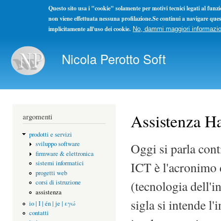
Questo sito usa i "cookie" solamente per motivi tecnici legati al fun
non viene effettuata nessuna profilazione.Se continui a navigare ques
implicitamente all'uso dei cookie.
No, dammi maggiori informazio
Sal
con
Nicola Perotto Soft
pri
Non ho concorrenti ma solo colleghi. La concorrenza se l
Assistenza Ha
argomenti
prodotti e servizi
sviluppo software
Oggi si parla con
firmware & elettronica
ICT è l'acronimo
sistemi informatici
progetti web
(tecnologia dell'
corsi di istruzione
assistenza
sigla si intende l
io | I | én | je | εγώ
contatti