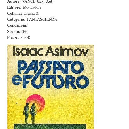
Autore:
VANCE Jack (Aut)
Editore:
Mondadori
Collana:
Urania X
Categoria:
FANTASCIENZA
Condizioni:
Sconto:
0%
Prezzo:
8,00€