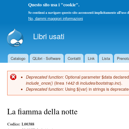
Questo sito usa i "cookie".
Se continui a navigare questo sito acconsenti implicitamente all'uso d
No, dammi maggiori informazioni
Sal
con
Libri usati
pri
Catalogo
QLibri - Software
Contatti
Link
Lista
Prenot
Menu principale
Deprecated function
: Optional parameter $data declared 
Messaggio di errore
include_once()
(linea
1442
di
includes/bootstrap.inc
).
Deprecated function
: Using ${var} in strings is deprecat
La fiamma della notte
Codice:
L00388